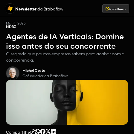
Newsletter
da Brabaflow
brabaflow
.ai
Mar 4, 2025
NDB3
Agentes de IA Verticais: Domine
isso antes do seu concorrente
O segredo que poucas empresas sabem para acabar com a
concorrência.
Michel Costa
Cofundador da Brabaflow
Compartilhe